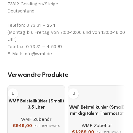
73312 Geislingen/Steige
Deutschland
Telefon: 0 73 31 – 25 1
(Montag bis Freitag von 7:00-12:00 und von 13:00-16:00
Uhr)
Telefax: 0 73 31 – 4 53 87
E-Mail: info@wmf.de
Verwandte Produkte
WMF Beistellkühler (Small)
3,5 Liter
WMF Beistellkühler (Small)
mit digitalem Thermostat
1
WMF Zubehör
3,5 Liter
€
949,00
WMF Zubehör
inkl. 19% MwSt.
€
1.289,00
inkl. 19% MwSt.