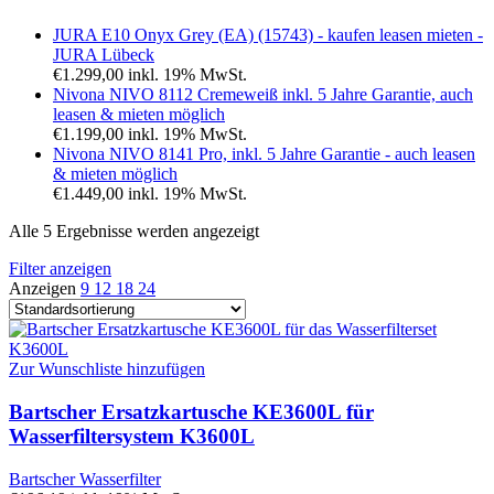
JURA E10 Onyx Grey (EA) (15743) - kaufen leasen mieten -
JURA Lübeck
€
1.299,00
inkl. 19% MwSt.
Nivona NIVO 8112 Cremeweiß inkl. 5 Jahre Garantie, auch
leasen & mieten möglich
€
1.199,00
inkl. 19% MwSt.
Nivona NIVO 8141 Pro, inkl. 5 Jahre Garantie - auch leasen
& mieten möglich
€
1.449,00
inkl. 19% MwSt.
Alle 5 Ergebnisse werden angezeigt
Filter anzeigen
Anzeigen
9
12
18
24
Zur Wunschliste hinzufügen
Bartscher Ersatzkartusche KE3600L für
Wasserfiltersystem K3600L
Bartscher Wasserfilter