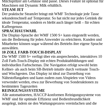
Milchspritzer am Gehäuse sind passé. Dieses Feature ist optional für
Maschinen mit Dynamic Milk erhältlich.
STEAM JET
Der praktische SteamJet bringt mit WMF Technologie jede Tasse
sekundenschnell auf Temperatur. So hat nicht nur jedes Getränk die
ideale Temperatur, sondern es bleibt auch länger heiß – für echten
Kaffeegenuss
SPRACHAUSWAHL
Die Display-Sprache der WMF 1500 S+ kann eingestellt werden,
um die Bedienung für jeden Anwender zu erleichtern. Kunden und
Mitarbeiter können sogar während des Betriebs ihre eigene Sprache
auswählen.
10 ZOLL FARB-TOUCH-DISPLAY
Die WMF 1500 S+ verfügt über ein ansprechendes, interaktives 10
Zoll Farb-Touch-Display mit echten Produktabbildungen und
individuellen Farbschemas. Die Navigation erfolgt sowohl beim
Kellner- als auch beim SB-Betrieb intuitiv durch vertraute Touch-
und Wischgesten. Das Display ist ideal zur Darstellung von
Nährstoffangaben und kann zudem zum Abspielen von Videos
verwendet werden, etwa zur Bewerbung von Sonderaktionen zu
bestimmten Tageszeiten
REINIGUNGSSYSTEME
Alle automatisierten, HACCP-konformen Reinigungssysteme von
WMF sind für optimale Effizienz und Bedienfreundlichkeit
ausgelegt, indem sie den Wartungsprozess vereinfachen und die