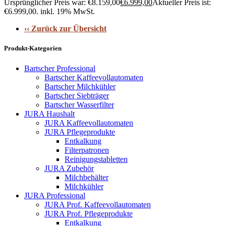
Ursprünglicher Preis war: €8.159,00
€
6.999,00
Aktueller Preis ist:
€6.999,00.
inkl. 19% MwSt.
‹‹ Zurück zur Übersicht
Produkt-Kategorien
Bartscher Professional
Bartscher Kaffeevollautomaten
Bartscher Milchkühler
Bartscher Siebträger
Bartscher Wasserfilter
JURA Haushalt
JURA Kaffeevollautomaten
JURA Pflegeprodukte
Entkalkung
Filterpatronen
Reinigungstabletten
JURA Zubehör
Milchbehälter
Milchkühler
JURA Professional
JURA Prof. Kaffeevollautomaten
JURA Prof. Pflegeprodukte
Entkalkung