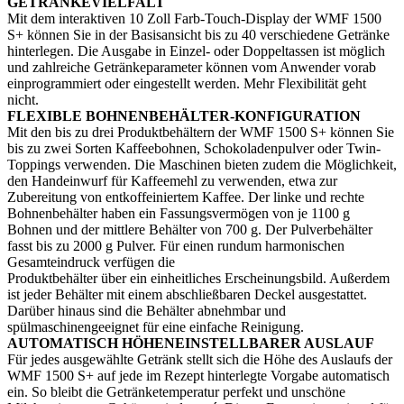
GETRÄNKEVIELFALT
Mit dem interaktiven 10 Zoll Farb-Touch-Display der WMF 1500
S+ können Sie in der Basisansicht bis zu 40 verschiedene Getränke
hinterlegen. Die Ausgabe in Einzel- oder Doppeltassen ist möglich
und zahlreiche Getränkeparameter können vom Anwender vorab
einprogrammiert oder eingestellt werden. Mehr Flexibilität geht
nicht.
FLEXIBLE BOHNENBEHÄLTER-KONFIGURATION
Mit den bis zu drei Produktbehältern der WMF 1500 S+ können Sie
bis zu zwei Sorten Kaffeebohnen, Schokoladenpulver oder Twin-
Toppings verwenden. Die Maschinen bieten zudem die Möglichkeit,
den Handeinwurf für Kaffeemehl zu verwenden, etwa zur
Zubereitung von entkoffeiniertem Kaffee. Der linke und rechte
Bohnenbehälter haben ein Fassungsvermögen von je 1100 g
Bohnen und der mittlere Behälter von 700 g. Der Pulverbehälter
fasst bis zu 2000 g Pulver. Für einen rundum harmonischen
Gesamteindruck verfügen die
Produktbehälter über ein einheitliches Erscheinungsbild. Außerdem
ist jeder Behälter mit einem abschließbaren Deckel ausgestattet.
Darüber hinaus sind die Behälter abnehmbar und
spülmaschinengeeignet für eine einfache Reinigung.
AUTOMATISCH HÖHENEINSTELLBARER AUSLAUF
Für jedes ausgewählte Getränk stellt sich die Höhe des Auslaufs der
WMF 1500 S+ auf jede im Rezept hinterlegte Vorgabe automatisch
ein. So bleibt die Getränketemperatur perfekt und unschöne