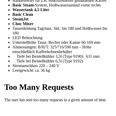
Handeinwurf für z.B. entkoffeinierter gemahlenen Kaffee
Basic Steam
-System, Heißwasserauslauf vorne rechts
Wassertank 4,5 Liter
Basic Clean
SteamJet
Choc Mixer
Tassenleistung Tag/max. Std.: bis 180 und Heißwasser bis
180
LED Beleuchtung
Unterstellhöhe Tasse, Becher oder Kanne 60-169 mm
Abmessungen: B/H/T: 325/716/590 mm – Höhe
einschließlich Kaffeebohnenbehälter
Tiefe bei Beistellkühler 3,5l (Type 9190): 631 mm
Tiefe bei Beistellkühler 6,5l (Type 9192)
Stromanschluss 220 – 240 V
Leergewicht: ca. 36 kg