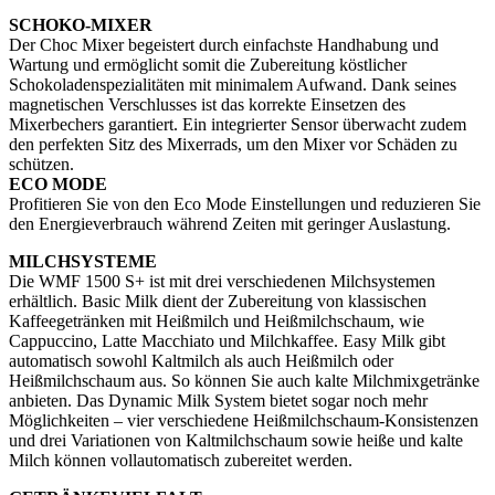
SCHOKO-MIXER
Der Choc Mixer begeistert durch einfachste Handhabung und
Wartung und ermöglicht somit die Zubereitung köstlicher
Schokoladenspezialitäten mit minimalem Aufwand. Dank seines
magnetischen Verschlusses ist das korrekte Einsetzen des
Mixerbechers garantiert. Ein integrierter Sensor überwacht zudem
den perfekten Sitz des Mixerrads, um den Mixer vor Schäden zu
schützen.
ECO MODE
Profitieren Sie von den Eco Mode Einstellungen und reduzieren Sie
den Energieverbrauch während Zeiten mit geringer Auslastung.
MILCHSYSTEME
Die WMF 1500 S+ ist mit drei verschiedenen Milchsystemen
erhältlich. Basic Milk dient der Zubereitung von klassischen
Kaffeegetränken mit Heißmilch und Heißmilchschaum, wie
Cappuccino, Latte Macchiato und Milchkaffee. Easy Milk gibt
automatisch sowohl Kaltmilch als auch Heißmilch oder
Heißmilchschaum aus. So können Sie auch kalte Milchmixgetränke
anbieten. Das Dynamic Milk System bietet sogar noch mehr
Möglichkeiten – vier verschiedene Heißmilchschaum-Konsistenzen
und drei Variationen von Kaltmilchschaum sowie heiße und kalte
Milch können vollautomatisch zubereitet werden.