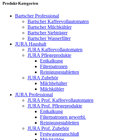
Produkt-Kategorien
Bartscher Professional
Bartscher Kaffeevollautomaten
Bartscher Milchkühler
Bartscher Siebträger
Bartscher Wasserfilter
JURA Haushalt
JURA Kaffeevollautomaten
JURA Pflegeprodukte
Entkalkung
Filterpatronen
Reinigungstabletten
JURA Zubehör
Milchbehälter
Milchkühler
JURA Professional
JURA Prof. Kaffeevollautomaten
JURA Prof. Pflegeprodukte
Entkalkung
Filterpatronen gewerbl.
Reinigungstabletten
JURA Prof. Zubehör
Festwasseranschluß
Milchkühler