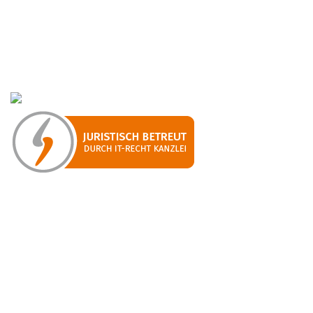
Kaffeevollautomaten! Egal ob Kauf, Miete, Leasing oder
Reparatur - bei uns sind Sie und Ihr Schätzchen in den
besten Händen!
...mehr erfahren
Kaffeevollautomaten
Kaffeevollautomaten kaufen
Kaffeevollautomaten reparieren
Kaffeevollautomaten mieten
Kaffeevollautomaten leasen